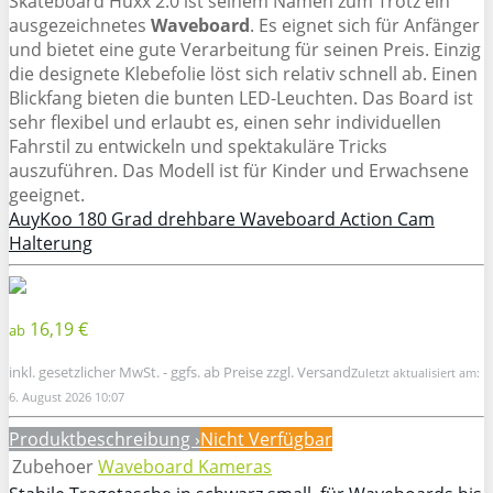
Skateboard Huxx 2.0 ist seinem Namen zum Trotz ein
ausgezeichnetes
Waveboard
. Es eignet sich für Anfänger
und bietet eine gute Verarbeitung für seinen Preis. Einzig
die designete Klebefolie löst sich relativ schnell ab. Einen
Blickfang bieten die bunten LED-Leuchten. Das Board ist
sehr flexibel und erlaubt es, einen sehr individuellen
Fahrstil zu entwickeln und spektakuläre Tricks
auszuführen. Das Modell ist für Kinder und Erwachsene
geeignet.
AuyKoo 180 Grad drehbare Waveboard Action Cam
Halterung
16,19 €
ab
inkl. gesetzlicher MwSt. - ggfs. ab Preise zzgl. Versand
Zuletzt aktualisiert am:
6. August 2026 10:07
Produktbeschreibung ›
Nicht Verfügbar
Zubehoer
Waveboard Kameras