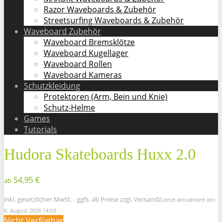
Razor Waveboards & Zubehör
Streetsurfing Waveboards & Zubehör
Waveboard Zubehör
Waveboard Bremsklötze
Waveboard Kugellager
Waveboard Rollen
Waveboard Kameras
Schutzkleidung
Protektoren (Arm, Bein und Knie)
Schutz-Helme
Games
Tutorials
Hudora Skateboards Huxx 2.0
54,95 €
ab
inkl. gesetzlicher MwSt. - ggfs. ab Preise zzgl. Versand
Zuletzt aktualisiert am:
6. August 2026 14:03
Nicht Verfügbar