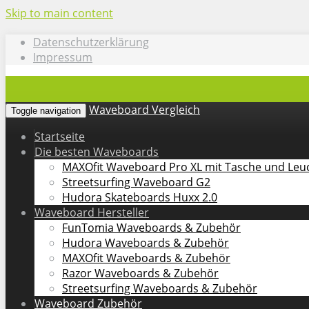
Skip to main content
Datenschutzerklärung
Impressum
Waveboard Vergleich
Toggle navigation
Startseite
Die besten Waveboards
MAXOfit Waveboard Pro XL mit Tasche und Leuc
Streetsurfing Waveboard G2
Hudora Skateboards Huxx 2.0
Waveboard Hersteller
FunTomia Waveboards & Zubehör
Hudora Waveboards & Zubehör
MAXOfit Waveboards & Zubehör
Razor Waveboards & Zubehör
Streetsurfing Waveboards & Zubehör
Waveboard Zubehör